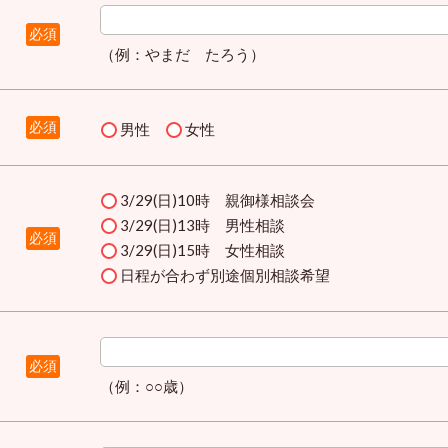
必須
（例：やまだ たろう）
必須
男性
女性
3/29(日)10時 親御様相談会
3/29(日)13時 男性相談
必須
3/29(日)15時 女性相談
日程が合わず別途個別相談希望
必須
（例：○○歳）