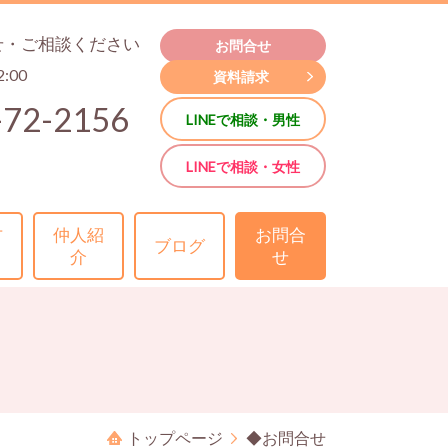
せ・ご相談ください
お問合せ
2:00
資料請求
-72-2156
LINEで相談・男性
LINEで相談・女性
方
仲人紹
お問合
ブログ
介
せ
トップページ
◆お問合せ