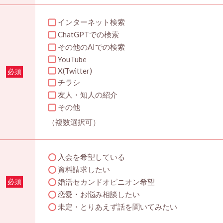
インターネット検索
ChatGPTでの検索
その他のAIでの検索
YouTube
X(Twitter)
必須
チラシ
友人・知人の紹介
その他
（複数選択可）
入会を希望している
資料請求したい
婚活セカンドオピニオン希望
必須
恋愛・お悩み相談したい
未定・とりあえず話を聞いてみたい