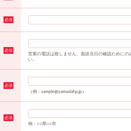
必須
必須
営業の電話は致しません、面談当日の確認ためにの
い。
必須
（例：sample@yamadahp.jp）
必須
例：○○県○○市