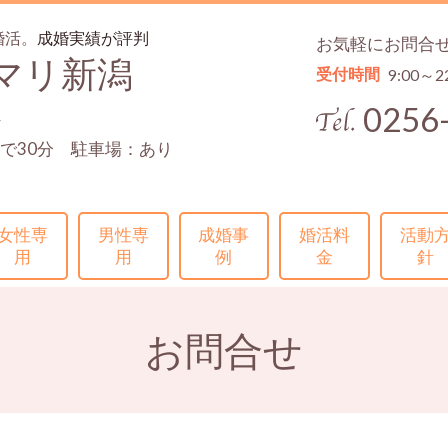
婚活。
成婚実績が評判
お気軽にお問合
マリ新潟
受付時間
9:00～2
0256
4
で30分 駐車場：あり
女性専
男性専
成婚事
婚活料
活動
用
用
例
金
針
お問合せ