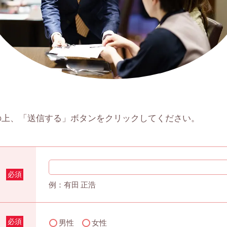
の上、「送信する」ボタンをクリックしてください。
必須
例：有田 正浩
必須
男性
女性