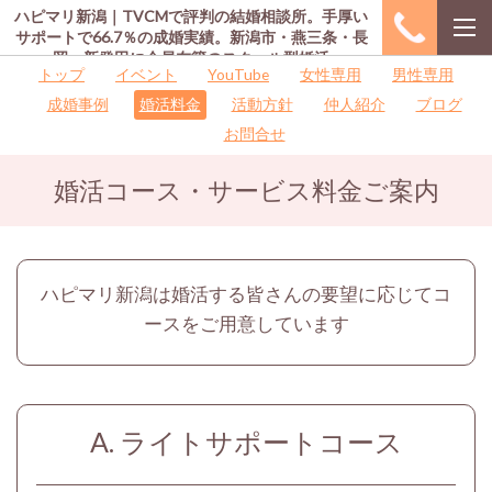
ハピマリ新潟｜TVCMで評判の結婚相談所。手厚い
サポートで66.7％の成婚実績。新潟市・燕三条・長
岡・新発田に会員在籍のスクール型婚活
トップ
イベント
YouTube
女性専用
男性専用
成婚事例
婚活料金
活動方針
仲人紹介
ブログ
お問合せ
婚活コース・サービス料金ご案内
ハピマリ新潟は婚活する皆さんの要望に応じてコ
ースをご用意しています
A. ライトサポートコース