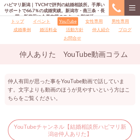
ハピマリ新潟｜TVCMで評判の結婚相談所。手厚い
サポートで66.7％の成婚実績。新潟市・燕三条・長
岡・新発田に会員在籍のスクール型婚活
トップ
イベント
YouTube
女性専用
男性専用
成婚事例
婚活料金
活動方針
仲人紹介
ブログ
お問合せ
仲人ありた YouTube動画コラム
仲人有田が思った事をYouTube動画で話していま
す。文字よりも動画のほうが見やすいという方はこ
ちらをご覧ください。
YouTubeチャンネル【
結婚相談所ハピマリ新
潟@仲人ありた
】