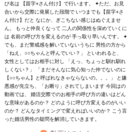
び名は 【苗字+さん付け】で行います。 ✦ただ、お見
合いから交際に発展した段階で いつまでも【苗字+さ
ん付け】だと なにか、ぎこちない感じはぬぐえませ
ん。 もっと仲良くなって 二人の関係性を深めていくに
は 名前の呼び方を変えるのが 手っ取り早いんです。 ✦
でも、まだ警戒感を解いていないうちに 男性の方から
「ねえ、○○ちゃんと呼んでいい？」 といわれると、
女性としてはお相手に対し 「えっ、ちょっと馴れ馴れ
しくない？」 「まだそんなに気心知った仲でないのに
【○○ちゃん】と呼ばれなきゃならないの。。。」 と嫌
悪感が先立ち、「お断り」されてしまいます 今回はの
動画では、 婚活交際でのお相手の呼び方の違いはどん
な意味があるのか？ どのように呼び方変えるのがいい
のか？ どんなタイミングで変えればいいのか？ こう言
った婚活男性の疑問を解消していきます。