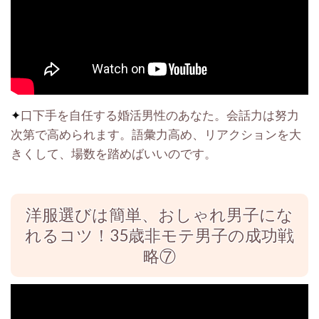
✦
口下手を自任する婚活男性のあなた。会話力は努力
次第で高められます。語彙力高め、リアクションを大
きくして、場数を踏めばいいのです。
洋服選びは簡単、おしゃれ男子にな
れるコツ！35歳非モテ男子の成功戦
略⑦