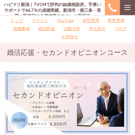
ハピマリ新潟｜TVCMで評判の結婚相談所。手厚い
サポートで66.7％の成婚実績。新潟市・燕三条・長
岡・新発田に会員在籍のスクール型婚活
トップ
イベント
YouTube
女性専用
男性専用
成婚事例
婚活料金
活動方針
仲人紹介
ブログ
お問合せ
婚活応援・セカンドオピニオンコース