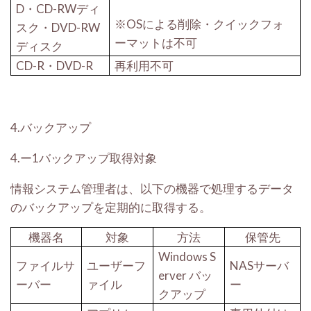
D
・
CD-RW
ディ
※
OS
による削除・クイックフォ
スク・
DVD-RW
ーマットは不可
ディスク
CD-R
・
DVD-R
再利用不可
4.
バックアップ
4.ー1
バックアップ取得対象
情報システム管理者は、以下の機器で処理するデータ
のバックアップを定期的に取得する。
機器名
対象
方法
保管先
Windows S
ファイルサ
ユーザーフ
NAS
サーバ
erver
バッ
ーバー
ァイル
ー
クアップ