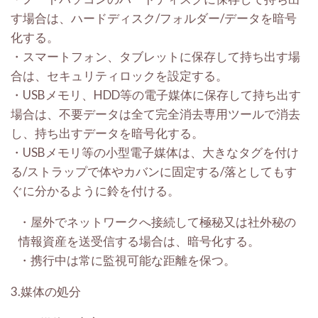
す場合は、ハードディスク
/
フォルダー
/
データを暗号
化する。
・
スマートフォン、タブレットに保存して持ち出す場
合は、セキュリティロックを設定する。
・
USB
メモリ、
HDD
等の電子媒体に保存して持ち出す
場合は、不要データは全て完全消去専用ツールで消去
し、持ち出すデータを暗号化する。
・USB
メモリ等の小型電子媒体は、大きなタグを付け
る
/
ストラップで体やカバンに固定する
/
落としてもす
ぐに分かるように鈴を付ける。
・
屋外でネットワークへ接続して極秘又は社外秘の
情報資産を送受信する場合は、暗号化する。
・
携行中は常に監視可能な距離を保つ。
3.
媒体の処分