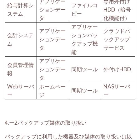
アプリケー
専用外付け
給与計算シ
ファイルコ
ションデー
HDD
（暗号
ステム
ピー
タ
化機能付）
アプリケー
アプリケー
クラウドバ
会計システ
ションバッ
ションデー
ックアップ
ム
クアップ機
タ
サービス
能
アプリケー
会員管理情
ションデー
同期ツール
外付け
HDD
報
タ
Web
サーバ
ホームペー
NAS
サーバ
同期ツール
ー
ジ
ー
4.ー2
バックアップ媒体の取り扱い
バックアップに利用した機器及び媒体の取り扱いは以