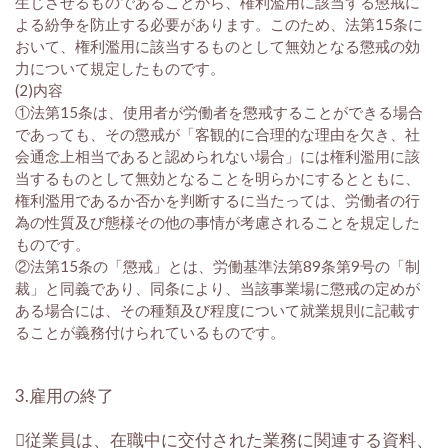
生じさせるものであることから、権利濫用に該当する懲戒に
よる紛争を防止する必要があります。このため、法第15条に
おいて、権利濫用に該当するものとして無効となる懲戒の効
力について規定したものです。
(2)内容
①法第15条は、使用者が労働者を懲戒することができる場合
であっても、その懲戒が「客観的に合理的な理由を欠き、社
会通念上相当であると認められない場合」には権利濫用に該
当するものとして無効となることを明らかにするとともに、
権利濫用であるか否かを判断するに当たっては、労働者の行
為の性質及び態様その他の事情が考慮されることを規定した
ものです。
②法第15条の「懲戒」とは、労働基準法第89条第9号の「制
裁」と同義であり、同条により、当該事業場に懲戒の定めが
ある場合には、その種類及び程度について就業規則に記載す
ることが義務付けられているものです。
3.雇用の終了
従業員は、在職中に交付された業務に関連する資料、