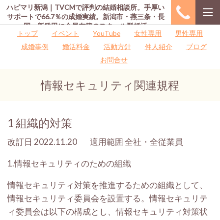
ハピマリ新潟｜TVCMで評判の結婚相談所。手厚い
サポートで66.7％の成婚実績。新潟市・燕三条・長
岡・新発田に会員在籍のスクール型婚活
トップ
イベント
YouTube
女性専用
男性専用
成婚事例
婚活料金
活動方針
仲人紹介
ブログ
お問合せ
情報セキュリティ関連規程
1
組織的対策
改訂日
2022.11.20 適用範囲
全社・全従業員
1.
情報セキュリティのための組織
情報セキュリティ対策を推進するための組織として、
情報セキュリティ委員会を設置する。情報セキュリテ
ィ委員会は以下の構成とし、情報セキュリティ対策状