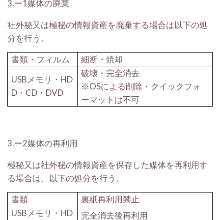
3.ー1
媒体の廃棄
社外秘又は極秘の情報資産を廃棄する場合は以下の処
分を行う。
書類・フィルム
細断・焼却
破壊・完全消去
USB
メモリ・
HD
※
OS
による削除・クイックフォ
D
・
CD
・
DVD
ーマットは不可
3.ー2
媒体の再利用
極秘又は社外秘の情報資産を保存した媒体を再利用す
る場合は、以下の処分を行う。
書類
裏紙再利用禁止
USB
メモリ・
HD
完全消去後再利用