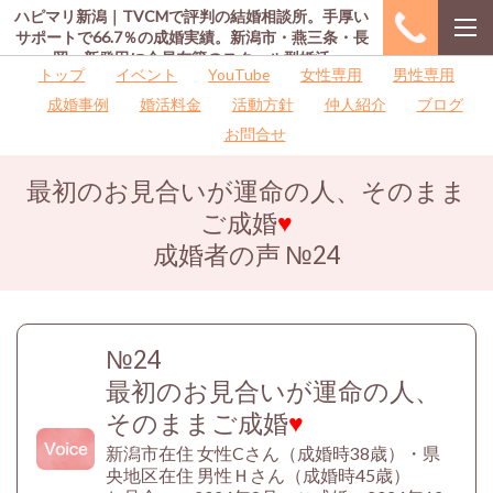
ハピマリ新潟｜TVCMで評判の結婚相談所。手厚い
サポートで66.7％の成婚実績。新潟市・燕三条・長
岡・新発田に会員在籍のスクール型婚活
トップ
イベント
YouTube
女性専用
男性専用
成婚事例
婚活料金
活動方針
仲人紹介
ブログ
お問合せ
最初のお見合いが運命の人、そのまま
ご成婚
♥
成婚者の声
№24
№24
最初のお見合いが運命の人、
そのままご成婚
♥
新潟市在住 女性Cさん（成婚時38歳）・県
央地区在住 男性Ｈさん（成婚時45歳）