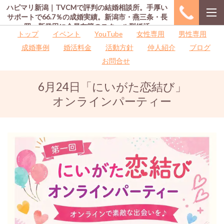
ハピマリ新潟｜TVCMで評判の結婚相談所。手厚い
サポートで66.7％の成婚実績。新潟市・燕三条・長
岡・新発田に会員在籍のスクール型婚活
トップ
イベント
YouTube
女性専用
男性専用
成婚事例
婚活料金
活動方針
仲人紹介
ブログ
お問合せ
6月24日「にいがた恋結び」
オンラインパーティー