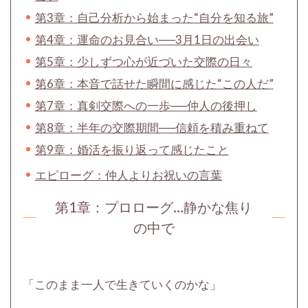
第3章：自己分析から始まった“自分を知る旅”
第4章：運命のお見合い──3月1日の出会い
第5章：少しずつ心が近づいた交際の日々
第6章：本音で話せた瞬間に感じた“この人だ”
第7章：真剣交際への一歩──仲人の後押し
第8章：半年の交際期間──信頼を積み重ねて
第9章：婚活を振り返って感じたこと
エピローグ：仲人よりお祝いの言葉
第1章：
プロローグ…静かな焦り
の中で
「このまま一人で生きていくのかな」