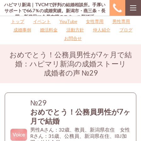
ハピマリ新潟｜TVCMで評判の結婚相談所。手厚い
サポートで66.7％の成婚実績。新潟市・燕三条・長
岡・新発田に会員在籍のスクール型婚活
トップ
イベント
YouTube
女性専用
男性専用
成婚事例
婚活料金
活動方針
仲人紹介
ブログ
お問合せ
おめでとう！公務員男性が7ヶ月で結
婚：ハピマリ新潟の成婚ストーリ
成婚者の声
№29
№29
おめでとう！公務員男性が7ヶ
月で結婚
男性Aさん：32歳、教員、新潟県在住
女性
Rさん：31歳、公務員、新潟県在住、IBJ加