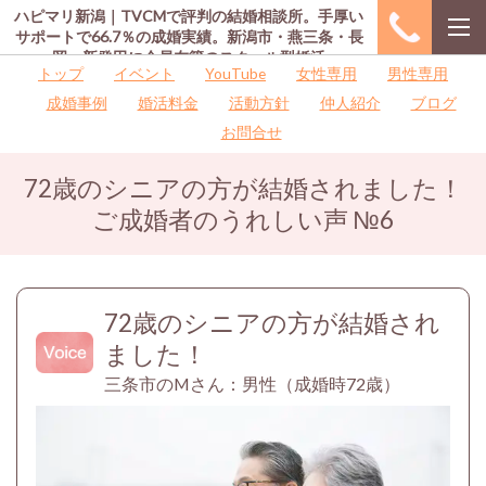
ハピマリ新潟｜TVCMで評判の結婚相談所。手厚い
サポートで66.7％の成婚実績。新潟市・燕三条・長
岡・新発田に会員在籍のスクール型婚活
トップ
イベント
YouTube
女性専用
男性専用
成婚事例
婚活料金
活動方針
仲人紹介
ブログ
お問合せ
72歳のシニアの方が結婚されました！
ご成婚者のうれしい声
№
6
72歳のシニアの方が結婚され
ました！
三条市のMさん：男性（成婚時72歳）