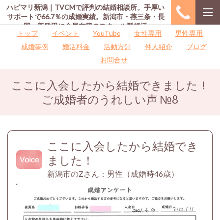
ハピマリ新潟｜TVCMで評判の結婚相談所。手厚い
サポートで66.7％の成婚実績。新潟市・燕三条・長
岡・新発田に会員在籍のスクール型婚活
トップ
イベント
YouTube
女性専用
男性専用
成婚事例
婚活料金
活動方針
仲人紹介
ブログ
お問合せ
ここに入会したから結婚できました！
ご成婚者のうれしい声
№
8
ここに入会したから結婚でき
ました！
新潟市のZさん：男性（成婚時46歳）