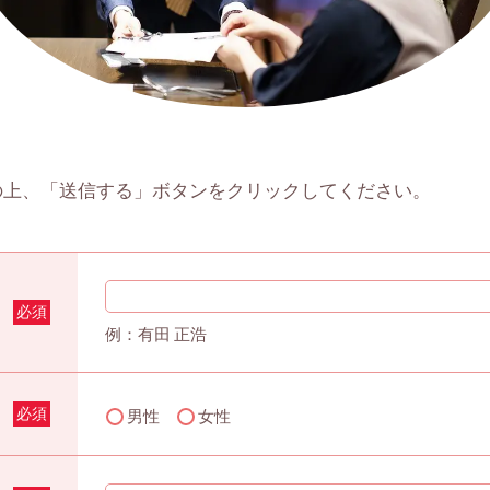
の上、「送信する」ボタンをクリックしてください。
必須
例：有田 正浩
必須
男性
女性