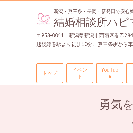
新潟・燕三条・長岡・新発田で安心
結婚相談所ハピ
〒953-0041 新潟県新潟市西蒲区巻乙28
越後線巻駅より徒歩10分、燕三条駅から車
イベン
YouTub
トップ
ト
e
勇気