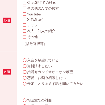
ChatGPTでの検索
その他のAIでの検索
YouTube
X(Twitter)
必須
チラシ
友人・知人の紹介
その他
（複数選択可）
入会を希望している
資料請求したい
婚活セカンドオピニオン希望
必須
恋愛・お悩み相談したい
未定・とりあえず話を聞いてみたい
相談室での対面