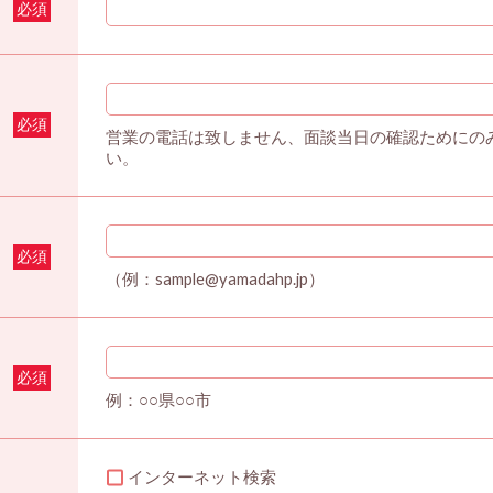
必須
必須
営業の電話は致しません、面談当日の確認ためにの
い。
必須
（例：sample@yamadahp.jp）
必須
例：○○県○○市
インターネット検索