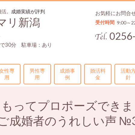
婚活。
成婚実績が評判
お気軽にお問合
マリ新潟
受付時間
9:00～2
0256
4
で30分 駐車場：あり
女性専
男性専
成婚事
婚活料
活動
用
用
例
金
針
をもってプロポーズできま
ご成婚者のうれしい声
№