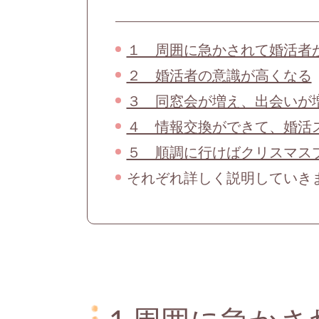
１ 周囲に急かされて婚活者
２ 婚活者の意識が高くなる
３ 同窓会が増え、出会いが
４ 情報交換ができて、婚活
５ 順調に行けばクリスマス
それぞれ詳しく説明していき