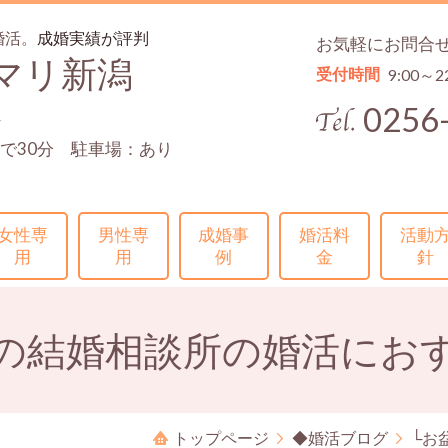
婚活。
成婚実績が評判
お気軽にお問合
マリ新潟
受付時間
9:00～2
0256
4
で30分 駐車場：あり
女性専
男性専
成婚事
婚活料
活動
用
用
例
金
針
の結婚相談所の婚活にお
トップページ
◆婚活ブログ
└お