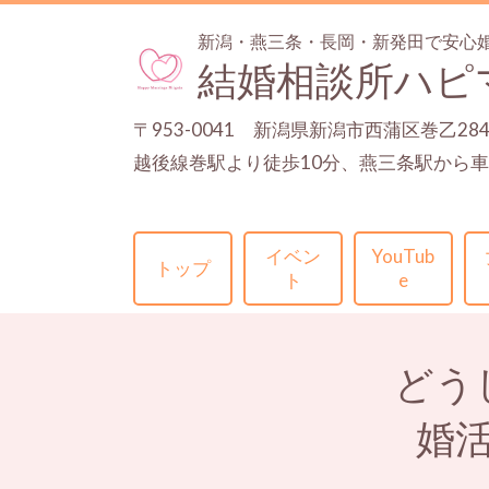
新潟・燕三条・長岡・新発田で安心
結婚相談所ハピ
〒953-0041 新潟県新潟市西蒲区巻乙28
越後線巻駅より徒歩10分、燕三条駅から車
イベン
YouTub
トップ
ト
e
どう
婚