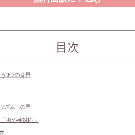
目次
う3つの背景
リズム」の壁
る「男の神対応」
方