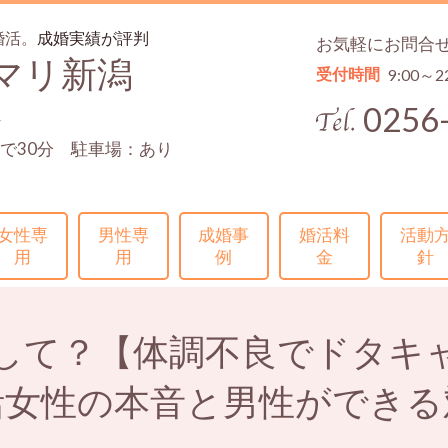
婚活。
成婚実績が評判
お気軽にお問合
マリ新潟
受付時間
9:00～2
0256
4
で30分 駐車場：あり
女性専
男性専
成婚事
婚活料
活動
用
用
例
金
針
して？【体調不良でドタキ
活女性の本音と男性ができる